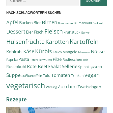
NACH SCHLAGWÖRTERN SUCHEN
Apfel
Birnen
Backen
Bier
Blumenkohl
Blaubeeren
Brokkoli
Fleisch
Dessert
Eier
Fisch
Frühstück
Gurken
Kartoffeln
Hülsenfrüchte
Karotten
Kürbis
Käse
Nüsse
Kohlrabi
Mangold
Lauch
Maronen
Pasta
Pilze
Radieschen
Paprika
Petersilienwurzel
Reis
Rote Beete
Salat
Sellerie
Rosenkohl
Spinat
Spitzkohl
vegan
Suppe
Tomaten
Tofu
Trinken
Süßkartoffeln
vegetarisch
Zucchini
Zwetschgen
Wirsing
Rezepte