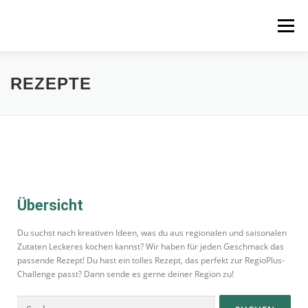
Menü
STARTSEITE
MITMACHEN
REZEPTE
REZEPTE
REGIONEN
REGIOPLUS-WISSEN
KONTAKT
Übersicht
Du suchst nach kreativen Ideen, was du aus regionalen und saisonalen
Zutaten Leckeres kochen kannst? Wir haben für jeden Geschmack das
passende Rezept! Du hast ein tolles Rezept, das perfekt zur RegioPlus-
Challenge passt? Dann sende es gerne deiner Region zu!