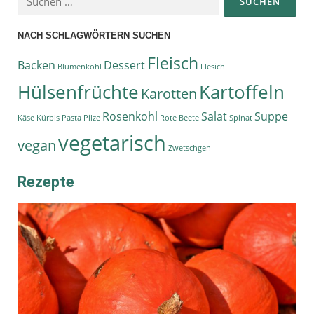
NACH SCHLAGWÖRTERN SUCHEN
Fleisch
Backen
Dessert
Blumenkohl
Flesich
Hülsenfrüchte
Kartoffeln
Karotten
Rosenkohl
Salat
Suppe
Käse
Kürbis
Pasta
Pilze
Rote Beete
Spinat
vegetarisch
vegan
Zwetschgen
Rezepte