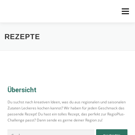
Menü
STARTSEITE
MITMACHEN
REZEPTE
REZEPTE
REGIONEN
REGIOPLUS-WISSEN
KONTAKT
Übersicht
Du suchst nach kreativen Ideen, was du aus regionalen und saisonalen
Zutaten Leckeres kochen kannst? Wir haben für jeden Geschmack das
passende Rezept! Du hast ein tolles Rezept, das perfekt zur RegioPlus-
Challenge passt? Dann sende es gerne deiner Region zu!