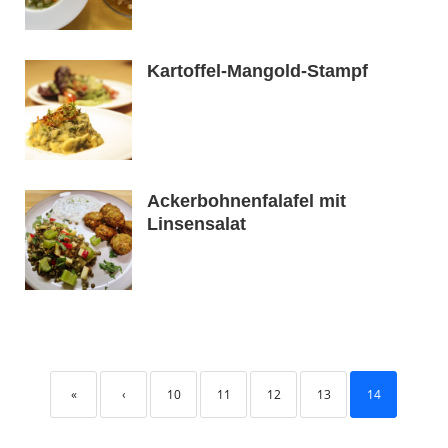
Kartoffel-Mangold-Stampf
Ackerbohnenfalafel mit
Linsensalat
«
‹
10
11
12
13
14