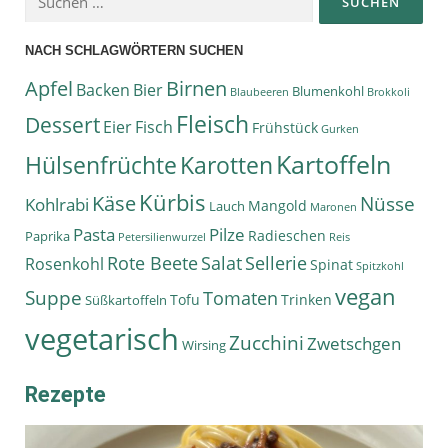
NACH SCHLAGWÖRTERN SUCHEN
Apfel
Birnen
Backen
Bier
Blumenkohl
Blaubeeren
Brokkoli
Fleisch
Dessert
Eier
Fisch
Frühstück
Gurken
Kartoffeln
Hülsenfrüchte
Karotten
Kürbis
Käse
Nüsse
Kohlrabi
Mangold
Lauch
Maronen
Pasta
Pilze
Radieschen
Paprika
Petersilienwurzel
Reis
Rote Beete
Salat
Sellerie
Rosenkohl
Spinat
Spitzkohl
vegan
Suppe
Tomaten
Tofu
Trinken
Süßkartoffeln
vegetarisch
Zucchini
Zwetschgen
Wirsing
Rezepte