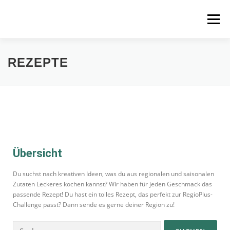
Menü
STARTSEITE
MITMACHEN
REZEPTE
REZEPTE
REGIONEN
REGIOPLUS-WISSEN
KONTAKT
Übersicht
Du suchst nach kreativen Ideen, was du aus regionalen und saisonalen
Zutaten Leckeres kochen kannst? Wir haben für jeden Geschmack das
passende Rezept! Du hast ein tolles Rezept, das perfekt zur RegioPlus-
Challenge passt? Dann sende es gerne deiner Region zu!