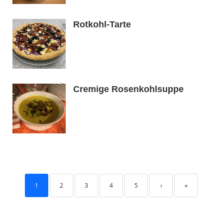
Rotkohl-Tarte
Cremige Rosenkohlsuppe
1
2
3
4
5
›
»