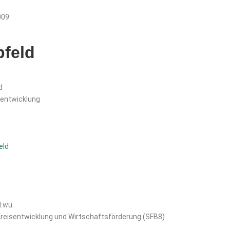
009
bfeld
d
lentwicklung
eld
d.wü.
eisentwicklung und Wirtschaftsförderung (SFB8)