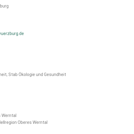
zburg
wuerzburg.de
eit, Stab Ökologie und Gesundheit
 Werntal
llregion Oberes Werntal