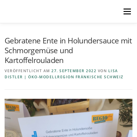
Zum
Inhalt
Menü
springen
STARTSEITE
MITMACHEN
REZEPTE
Gebratene Ente in Holundersauce mit
Schmorgemüse und
Kartoffelrouladen
REGIONEN
REGIOPLUS-WISSEN
KONTAKT
VERÖFFENTLICHT AM
27. SEPTEMBER 2022
VON
LISA
DISTLER | ÖKO-MODELLREGION FRÄNKISCHE SCHWEIZ