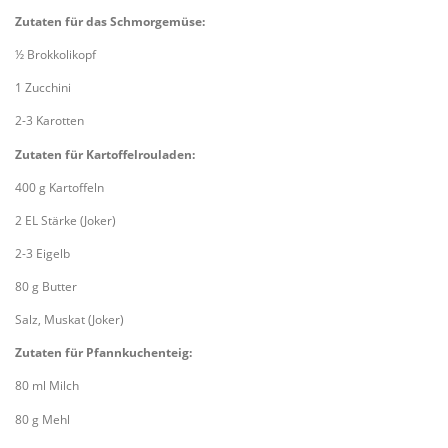
Zutaten für das Schmorgemüse:
½ Brokkolikopf
1 Zucchini
2-3 Karotten
Zutaten für Kartoffelrouladen:
400 g Kartoffeln
2 EL Stärke (Joker)
2-3 Eigelb
80 g Butter
Salz, Muskat (Joker)
Zutaten für Pfannkuchenteig:
80 ml Milch
80 g Mehl