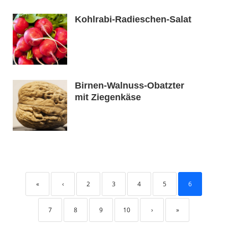
Kohlrabi-Radieschen-Salat
Birnen-Walnuss-Obatzter
mit Ziegenkäse
«
‹
2
3
4
5
6
7
8
9
10
›
»