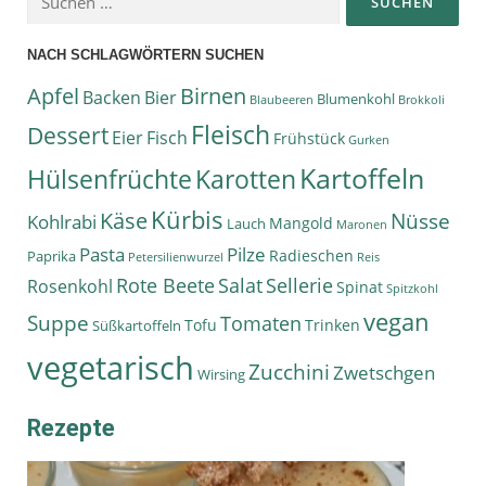
NACH SCHLAGWÖRTERN SUCHEN
Apfel
Birnen
Backen
Bier
Blumenkohl
Blaubeeren
Brokkoli
Fleisch
Dessert
Eier
Fisch
Frühstück
Gurken
Kartoffeln
Hülsenfrüchte
Karotten
Kürbis
Käse
Nüsse
Kohlrabi
Mangold
Lauch
Maronen
Pasta
Pilze
Radieschen
Paprika
Petersilienwurzel
Reis
Rote Beete
Salat
Sellerie
Rosenkohl
Spinat
Spitzkohl
vegan
Suppe
Tomaten
Tofu
Trinken
Süßkartoffeln
vegetarisch
Zucchini
Zwetschgen
Wirsing
Rezepte