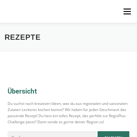
Menü
STARTSEITE
MITMACHEN
REZEPTE
REZEPTE
REGIONEN
REGIOPLUS-WISSEN
KONTAKT
Übersicht
Du suchst nach kreativen Ideen, was du aus regionalen und saisonalen
Zutaten Leckeres kochen kannst? Wir haben für jeden Geschmack das
passende Rezept! Du hast ein tolles Rezept, das perfekt zur RegioPlus-
Challenge passt? Dann sende es gerne deiner Region zu!