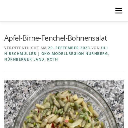
Zum
Inhalt
Menü
springen
STARTSEITE
MITMACHEN
REZEPTE
Apfel-Birne-Fenchel-Bohnensalat
VERÖFFENTLICHT AM
29. SEPTEMBER 2023
VON
ULI
HIRSCHMÜLLER | ÖKO-MODELLREGION NÜRNBERG,
REGIONEN
REGIOPLUS-WISSEN
KONTAKT
NÜRNBERGER LAND, ROTH