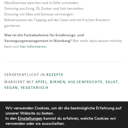
Obst/Gemüse waschen und in Stifte schneiden.
Dressing aus Essig, Öl, Zucker und Salz herstellen.
Dressing mit Obst und Gemüse vermengen.
Bohnensamen als Topping auf den Salat und mit frischen Kräutern
garnieren.
Was ist die Fachakademie für Ernährungs- und
Versorgungsmanagement in Nürnberg?
Wer mehr dazu wissen möchte,
kann sich
hier informieren.
VERÖFFENTLICHT IN
REZEPTE
MARKIERT MIT
APFEL
,
BIRNEN
,
HÜLSENFRÜCHTE
,
SALAT
,
VEGAN
,
VEGETARISCH
Wir verwenden Cookies, um dir die bestmögliche Erfahrung auf
unserer Website zu bieten.
In den
Einstellungen
kannst du erfahren, welche Cookies wir
verwenden oder sie ausschalten.
Copyright © 2026 RegioPlus Challenge
–
OnePress
Theme von