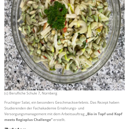
(c) Berufliche Schule 7, Nürnberg
Fruchtiger Salat, ein besonders Geschmackserlebnis. Das Rezept haben
Studierenden der Fachakademie Ernährungs- und
Versorgungsmanagement mit dem Arbeitsauftrag
„Bio in Topf und Kopf
meets Regioplus Challenge“
erstellt.