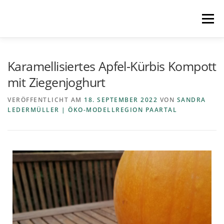
Menü
STARTSEITE
MITMACHEN
REZEPTE
Karamellisiertes Apfel-Kürbis Kompott
mit Ziegenjoghurt
REGIONEN
REGIOPLUS-WISSEN
KONTAKT
VERÖFFENTLICHT AM
18. SEPTEMBER 2022
VON
SANDRA
LEDERMÜLLER | ÖKO-MODELLREGION PAARTAL