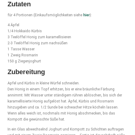
Zutaten
für 4 Portionen (Einkaufsmöglichkeiten siehe
hier
):
4 Äpfel
1/4 Hokkaido Kürbis
3 Teelöffel Honig zum karamellisieren
2-3 Teelöffel Honig zum nachsüßen
1 Tasse Wasser
1 Zweig Rosmarin
150 g Ziegenjoghurt
Zubereitung
Apfel und Kürbis in kleine Würfel schneiden.
Den Honig in einem Topf erhitzen, bis er eine bräunliche Färbung
annimmt. Mit Wasser unter ständigem rühren ablöschen, bis sich der
karamellisierte Honig aufgelöst hat. Äpfel, Kürbis und Rosmarin
hinzugeben und ca. 1/2 Sunde bei schwacher Hitze köcheln lassen.
Wenn alles weich ist, nochmals mit Honig abschmecken, bis das
Kompott die gewünschte Süße hat.
In ein Glas abwechselnd Joghurt und Kompott zu Schichten auftragen