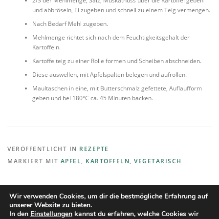
2/3 der Mehlmenge, Salz, Muskatnuss über die Kartoffel geben
und abbröseln, Ei zugeben und schnell zu einem Teig vermengen.
Nach Bedarf Mehl zugeben.
Mehlmenge richtet sich nach dem Feuchtigkeitsgehalt der
Kartoffeln.
Kartoffelteig zu einer Rolle formen und Scheiben abschneiden.
Diese auswellen, mit Apfelspalten belegen und aufrollen.
Maultaschen in eine, mit Butterschmalz gefettete, Auflaufform
geben und bei 180°C ca. 45 Minuten backen.
VERÖFFENTLICHT IN
REZEPTE
MARKIERT MIT
APFEL
,
KARTOFFELN
,
VEGETARISCH
Wir verwenden Cookies, um dir die bestmögliche Erfahrung auf
unserer Website zu bieten.
In den
Einstellungen
kannst du erfahren, welche Cookies wir