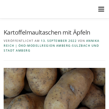
Zum
Inhalt
Menü
springen
STARTSEITE
MITMACHEN
REZEPTE
Kartoffelmaultaschen mit Äpfeln
VERÖFFENTLICHT AM
13. SEPTEMBER 2022
VON
ANNIKA
REICH | ÖKO-MODELLREGION AMBERG-SULZBACH UND
REGIONEN
REGIOPLUS-WISSEN
KONTAKT
STADT AMBERG