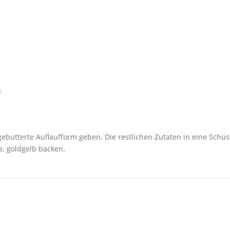
n
gebutterte Auflaufform geben. Die restlichen Zutaten in eine Schü
a. goldgelb backen.