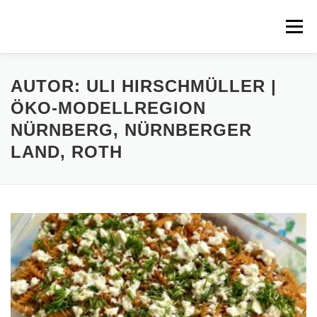
Zum
Inhalt
Menü
springen
STARTSEITE
MITMACHEN
REZEPTE
AUTOR:
ULI HIRSCHMÜLLER |
ÖKO-MODELLREGION
NÜRNBERG, NÜRNBERGER
REGIONEN
REGIOPLUS-WISSEN
KONTAKT
LAND, ROTH