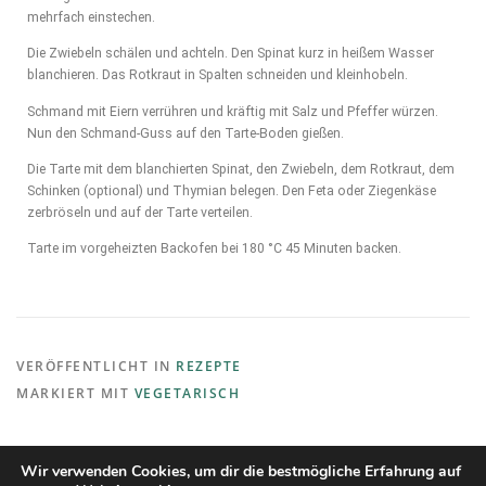
mehrfach einstechen.
Die Zwiebeln schälen und achteln. Den Spinat kurz in heißem Wasser
blanchieren. Das Rotkraut in Spalten schneiden und kleinhobeln.
Schmand mit Eiern verrühren und kräftig mit Salz und Pfeffer würzen.
Nun den Schmand-Guss auf den Tarte-Boden gießen.
Die Tarte mit dem blanchierten Spinat, den Zwiebeln, dem Rotkraut, dem
Schinken (optional) und Thymian belegen. Den Feta oder Ziegenkäse
zerbröseln und auf der Tarte verteilen.
Tarte im vorgeheizten Backofen bei 180 °C 45 Minuten backen.
VERÖFFENTLICHT IN
REZEPTE
MARKIERT MIT
VEGETARISCH
Wir verwenden Cookies, um dir die bestmögliche Erfahrung auf