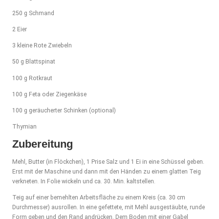
250 g Schmand
2 Eier
3 kleine Rote Zwiebeln
50 g Blattspinat
100 g Rotkraut
100 g Feta oder Ziegenkäse
100 g geräucherter Schinken (optional)
Thymian
Zubereitung
Mehl, Butter (in Flöckchen), 1 Prise Salz und 1 Ei in eine Schüssel geben.
Erst mit der Maschine und dann mit den Händen zu einem glatten Teig
verkneten. In Folie wickeln und ca. 30. Min. kaltstellen.
Teig auf einer bemehlten Arbeitsfläche zu einem Kreis (ca. 30 cm
Durchmesser) ausrollen. In eine gefettete, mit Mehl ausgestäubte, runde
Form geben und den Rand andrücken. Dem Boden mit einer Gabel