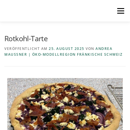
Menü
STARTSEITE
MITMACHEN
REZEPTE
Rotkohl-Tarte
VERÖFFENTLICHT AM
25. AUGUST 2025
VON
ANDREA
MAUSSNER | ÖKO-MODELLREGION FRÄNKISCHE SCHWEIZ
REGIONEN
REGIOPLUS-WISSEN
KONTAKT