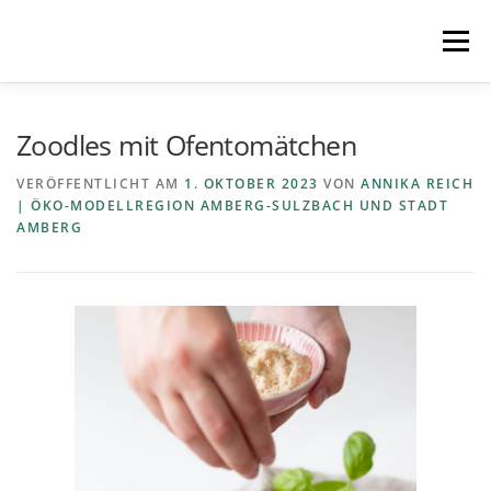
Zum
Inhalt
Menü
springen
STARTSEITE
MITMACHEN
REZEPTE
Zoodles mit Ofentomätchen
VERÖFFENTLICHT AM
1. OKTOBER 2023
VON
ANNIKA REICH
| ÖKO-MODELLREGION AMBERG-SULZBACH UND STADT
REGIONEN
REGIOPLUS-WISSEN
KONTAKT
AMBERG