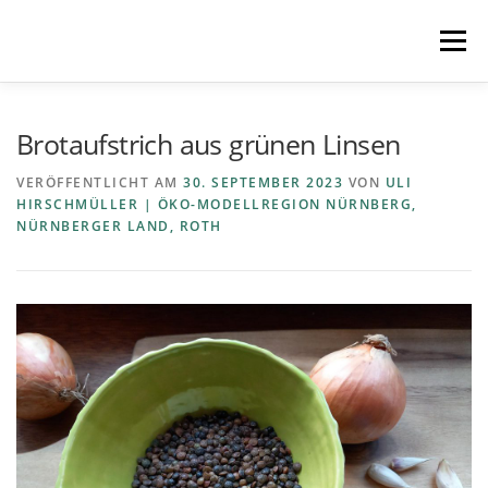
Zum
Inhalt
Menü
springen
STARTSEITE
MITMACHEN
REZEPTE
Brotaufstrich aus grünen Linsen
VERÖFFENTLICHT AM
30. SEPTEMBER 2023
VON
ULI
HIRSCHMÜLLER | ÖKO-MODELLREGION NÜRNBERG,
REGIONEN
REGIOPLUS-WISSEN
KONTAKT
NÜRNBERGER LAND, ROTH