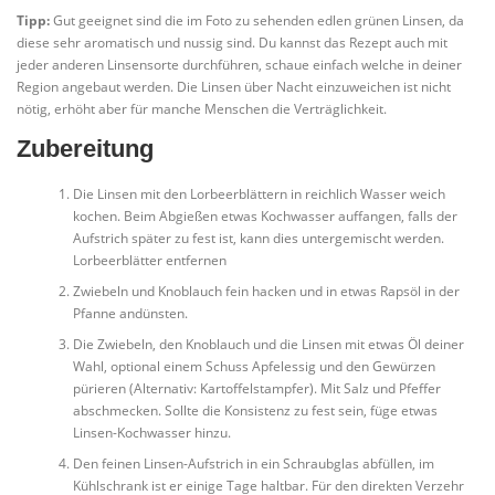
Tipp:
Gut geeignet sind die im Foto zu sehenden edlen grünen Linsen, da
diese sehr aromatisch und nussig sind. Du kannst das Rezept auch mit
jeder anderen Linsensorte durchführen, schaue einfach welche in deiner
Region angebaut werden. Die Linsen über Nacht einzuweichen ist nicht
nötig, erhöht aber für manche Menschen die Verträglichkeit.
Zubereitung
Die Linsen mit den Lorbeerblättern in reichlich Wasser weich
kochen. Beim Abgießen etwas Kochwasser auffangen, falls der
Aufstrich später zu fest ist, kann dies untergemischt werden.
Lorbeerblätter entfernen
Zwiebeln und Knoblauch fein hacken und in etwas Rapsöl in der
Pfanne andünsten.
Die Zwiebeln, den Knoblauch und die Linsen mit etwas Öl deiner
Wahl, optional einem Schuss Apfelessig und den Gewürzen
pürieren (Alternativ: Kartoffelstampfer). Mit Salz und Pfeffer
abschmecken. Sollte die Konsistenz zu fest sein, füge etwas
Linsen-Kochwasser hinzu.
Den feinen Linsen-Aufstrich in ein Schraubglas abfüllen, im
Kühlschrank ist er einige Tage haltbar. Für den direkten Verzehr