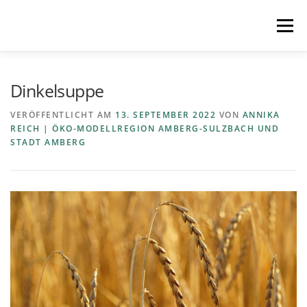
Zum
Inhalt
Menü
springen
STARTSEITE
MITMACHEN
REZEPTE
Dinkelsuppe
VERÖFFENTLICHT AM
13. SEPTEMBER 2022
VON
ANNIKA
REICH | ÖKO-MODELLREGION AMBERG-SULZBACH UND
REGIONEN
REGIOPLUS-WISSEN
KONTAKT
STADT AMBERG