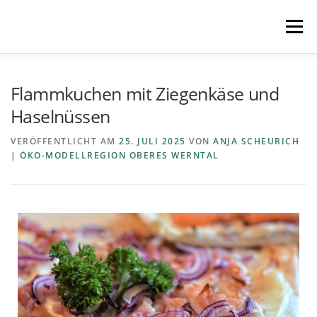
Menü
STARTSEITE
MITMACHEN
REZEPTE
Flammkuchen mit Ziegenkäse und
Haselnüssen
REGIONEN
REGIOPLUS-WISSEN
KONTAKT
VERÖFFENTLICHT AM
25. JULI 2025
VON
ANJA SCHEURICH
| ÖKO-MODELLREGION OBERES WERNTAL