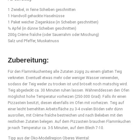
1 Zwiebel, in feine Scheiben geschnitten
1 Handvoll gehackte Haselnüsse
1 Paket weicher Ziegenkäse (in Scheiben geschnitten)
½ Apfel (in dünne Scheiben geschnitten)
200g Crème fraîche (oder Sauerrahm oder Mischung)
Salz und Pfeffer, Muskatnuss
Zubereitung:
Für den Flammkuchenteig alle Zutaten zügig zu einem glatten Teig
verkneten. Eventuell etwas mehr oder weniger Wasser verwenden,
sodass der Teig weder zu trocken ist und bröselt noch matschig wird.
Teig abgedeckt ca. 30 Minuten ruhen lassen. Währenddessen den Ofen
möglichst hohe Temperatur vorheizen (250-300 Grad). Falls ihr einen
Pizzastein besitzt, diesen ebenfalls im Ofen mit vorheizen. Teig auf
einer leicht bemehlten Arbeitsfläche zu 3-4 ovalen Böden sehr dünn
ausrollen, mit Crème fraîche bestreichen und nach Belieben mit den
restlichen Zutaten belegen. Auf dem Pizzastein brauchen Flammkuchen
je nach Temperatur ca. 3-5 Minuten, auf dem Blech 7-10.
Tipp aus der Öko-Modellregion Oberes Werntal: