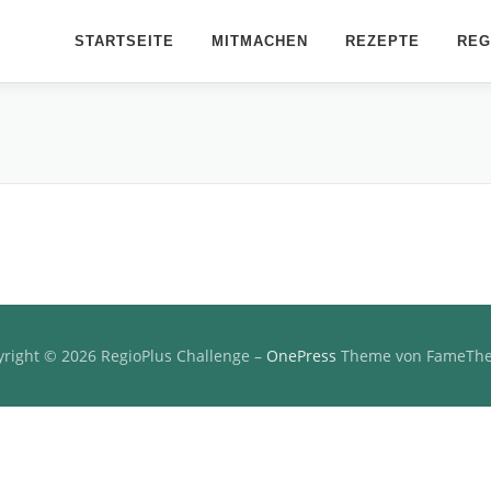
STARTSEITE
MITMACHEN
REZEPTE
REG
right © 2026 RegioPlus Challenge
–
OnePress
Theme von FameTh