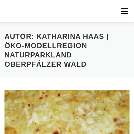
Zum
Inhalt
Menü
springen
STARTSEITE
MITMACHEN
REZEPTE
AUTOR:
KATHARINA HAAS |
ÖKO-MODELLREGION
NATURPARKLAND
REGIONEN
REGIOPLUS-WISSEN
KONTAKT
OBERPFÄLZER WALD