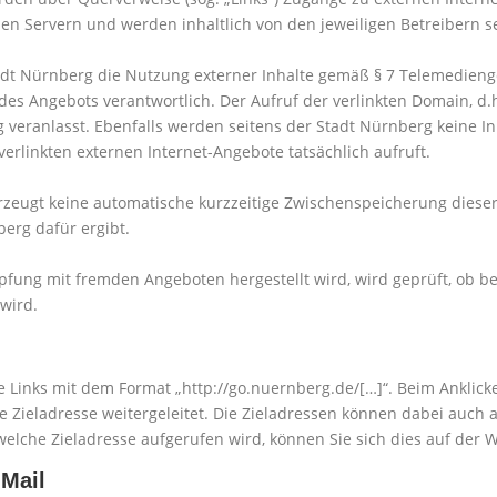
n Servern und werden inhaltlich von den jeweiligen Betreibern se
adt Nürnberg die Nutzung externer Inhalte gemäß § 7 Telemedienges
des Angebots verantwortlich. Der Aufruf der verlinkten Domain, d.h
 veranlasst. Ebenfalls werden seitens der Stadt Nürnberg keine In
erlinkten externen Internet-Angebote tatsächlich aufruft.
rzeugt keine automatische kurzzeitige Zwischenspeicherung dieser
erg dafür ergibt.
pfung mit fremden Angeboten hergestellt wird, wird geprüft, ob bei
 wird.
e Links mit dem Format „http://go.nuernberg.de/[…]“. Beim Anklic
de Zieladresse weitergeleitet. Die Zieladressen können dabei auch
welche Zieladresse aufgerufen wird, können Sie sich dies auf der 
-Mail