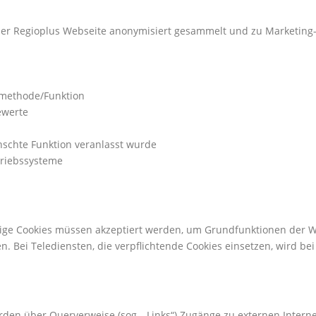
er Regioplus Webseite anonymisiert gesammelt und zu Marketing
methode/Funktion
ewerte
nschte Funktion veranlasst wurde
triebssysteme
ige Cookies müssen akzeptiert werden, um Grundfunktionen der We
. Bei Telediensten, die verpflichtende Cookies einsetzen, wird b
den über Querverweise (sog. „Links“) Zugänge zu externen Interne