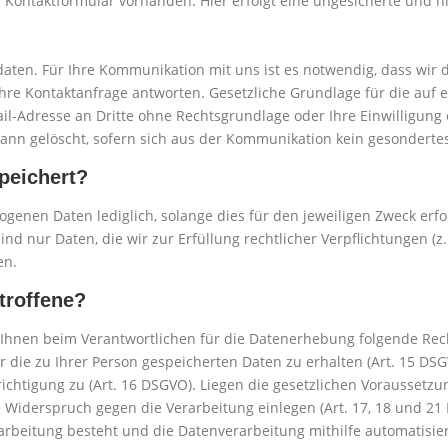
es Kontaktformular vorhanden. Hier erfolgt eine ungesicherte und 
daten. Für Ihre Kommunikation mit uns ist es notwendig, dass w
hre Kontaktanfrage antworten. Gesetzliche Grundlage für die auf
ail-Adresse an Dritte ohne Rechtsgrundlage oder Ihre Einwilligung 
n gelöscht, sofern sich aus der Kommunikation kein gesondertes V
speichert?
enen Daten lediglich, solange dies für den jeweiligen Zweck erford
nur Daten, die wir zur Erfüllung rechtlicher Verpflichtungen (z.
en.
troffene?
Ihnen beim Verantwortlichen für die Datenerhebung folgende Re
er die zu Ihrer Person gespeicherten Daten zu erhalten (Art. 15 D
richtigung zu (Art. 16 DSGVO). Liegen die gesetzlichen Voraussetz
 Widerspruch gegen die Verarbeitung einlegen (Art. 17, 18 und 21
rarbeitung besteht und die Datenverarbeitung mithilfe automatisie